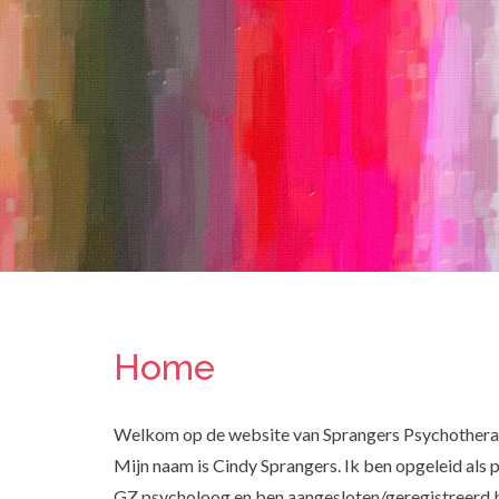
Home
Welkom op de website van Sprangers Psychotherap
Mijn naam is Cindy Sprangers. Ik ben opgeleid als
GZ psycholoog en ben aangesloten/geregistreerd b