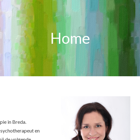
Home
ie in Breda.
 psychotherapeut en
ij de volgende