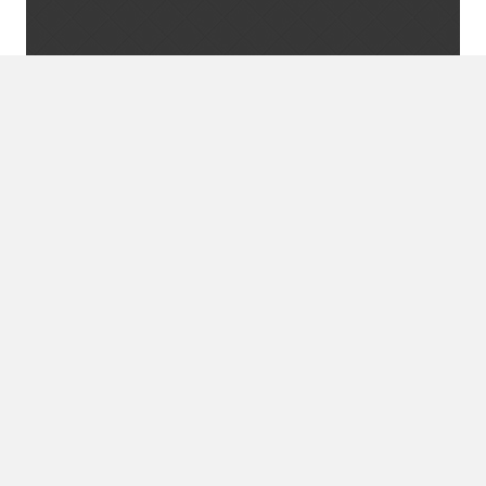
Zoeken
naar:
Recente reacties
Archieven
Categorieën
Geen categorieën
Meta
Login