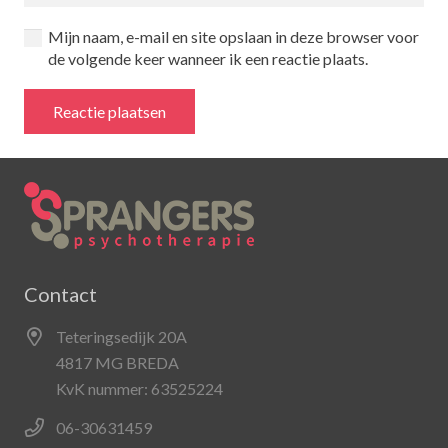
Mijn naam, e-mail en site opslaan in deze browser voor
de volgende keer wanneer ik een reactie plaats.
Reactie plaatsen
Contact
Teteringsedijk 20A
4817 MG BREDA
KvK nummer: 63525224
06-30631459