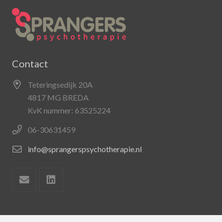
Contact
Teteringsedijk 20A
4817 MG BREDA
KvK nummer: 63525224
06-30631459
info@sprangerspsychotherapie.nl