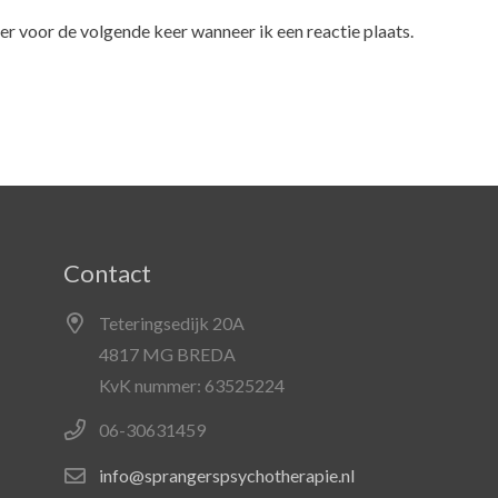
er voor de volgende keer wanneer ik een reactie plaats.
Contact
Teteringsedijk 20A
4817 MG BREDA
KvK nummer: 63525224
06-30631459
info@sprangerspsychotherapie.nl