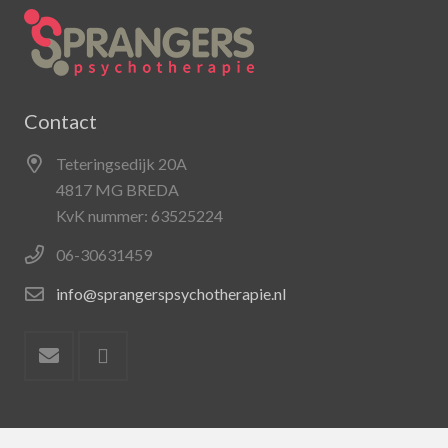
Contact
Teteringsedijk 20A
4817 MG BREDA
KvK nummer: 63525224
06-30631459
info@sprangerspsychotherapie.nl
Webdesign: Clickbizz Internet Solutions